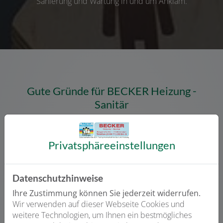
Sanierung und Wartung in und um Anklam.
Gute Gründe für BECKER Heizung -
Sanitär
Privatsphäre­einstellungen
Anerkannter Fachbetrieb
Datenschutzhinweise
Ihre Zustimmung können Sie jederzeit widerrufen.
Wir verwenden auf dieser Webseite Cookies und
weitere Technologien, um Ihnen ein bestmögliches