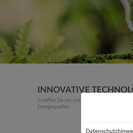
ermenü öffnen und schließen
n und schließen
schließen
INNOVATIVE TECHNOL
Schaffen Sie mit uns den Schritt in eine grün
Energiequellen.
Datenschutzhinwe