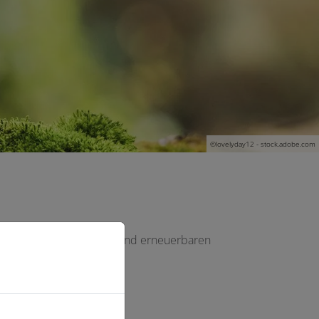
©lovelyday12 - stock.adobe.com
 Lösungen, Nachhaltigkeit und erneuerbaren