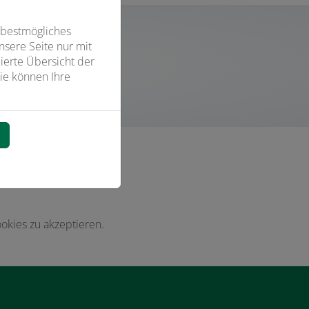
 bestmögliches
sere Seite nur mit
ierte Übersicht der
ie können Ihre
n
okies zu akzeptieren.