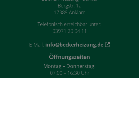
Bergstr. 1a
17389 Anklam
Telefonisch erreichbar unter:
03971 20 94 11
E-Mail:
info@beckerheizung.de
Öffnungszeiten
Montag – Donnerstag:
07:00 – 16:30 Uhr
Freitag:
07:00 – 12:30 Uhr