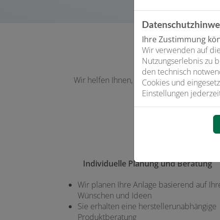
Datenschutzhinwe
Ihre Zustimmung könn
Wir verwenden auf die
Nutzungserlebnis zu b
den technisch notwend
Wir helfen Ihnen, das richtige Gerät für I
Cookies und eingesetz
rege
Einstellungen jederzei
Individuelle Planung und Beratung
Wir planen Ihre Anlage basierend auf Ihr
Wünschen und Ideen
Sie erhalten eine herstellerunabhängige
Produktberatung