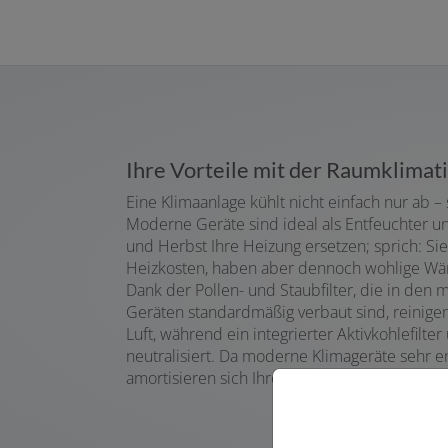
Ihre Vorteile mit der Raumklimat
Eine Klimaanlage kühlt nicht einfach nur ab –
Moderne Geräte sind ideal als Entfeuchter u
und Herbst Ihre Heizung ersetzen; sprich: Si
Heizkosten, haben aber dennoch wohlige Wä
Dank der Pollen- und Staubfilter, die in den
Geräten standardmäßig verbaut sind, reinige
Luft, während ein integrierter Aktivkohlefil
neutralisiert. Da moderne Klimageräte sehr en
amortisieren sich Ihre Kosten recht schnell – 