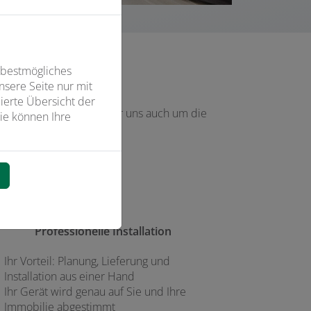
 bestmögliches
sere Seite nur mit
ierte Übersicht der
lles. Natürlich kümmern wir uns auch um die
ie können Ihre
iert.
n
Professionelle Installation
Ihr Vorteil: Planung, Lieferung und
Installation aus einer Hand
Ihr Gerät wird genau auf Sie und Ihre
Immobilie abgestimmt