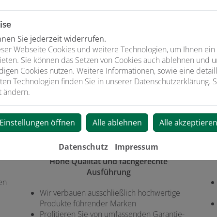
ise
en Sie jederzeit widerrufen.
ser Webseite Cookies und weitere Technologien, um Ihnen ein
ieten. Sie können das Setzen von Cookies auch ablehnen und un
Unser Angebot für Sie
igen Cookies nutzen. Weitere Informationen, sowie eine detaill
hre Bedürfnisse zu finden, liefern es zu Ihnen und installieren a
ten Technologien finden Sie in unserer Datenschutzerklärung. S
lmäßige Wartung, damit Ihr Klimagerät lange zuverlässig funktion
t ändern.
Einstellungen öffnen
Alle ablehnen
Alle akzeptiere
Datenschutz
Impressum
Hohe Qualität und fachgerechte
Ausführung
en
Wir verbauen ausschließlich hochwertige
Produkte führender Marken
Profitieren Sie von umfassenden Garantie-