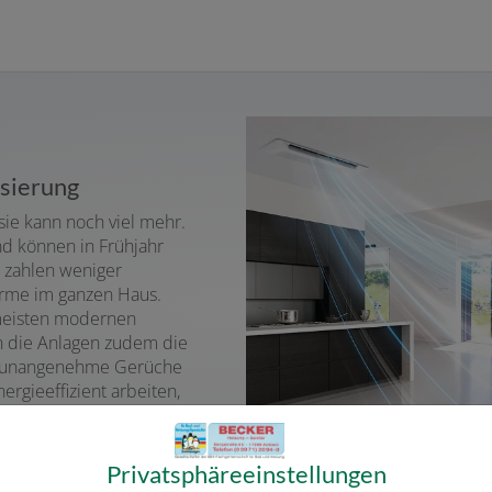
isierung
 sie kann noch viel mehr.
nd können in Frühjahr
e zahlen weniger
rme im ganzen Haus.
 meisten modernen
n die Anlagen zudem die
ter unangenehme Gerüche
ergieeffizient arbeiten,
ein weiterer Pluspunkt.
Privatsphäre­einstellungen